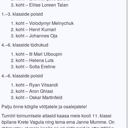
koht – Eliise Loreen Talan
1.–3. klasside poisid
koht – Volodymyr Melnychuk
koht – Henri Kumari
koht – Johannes Oja
4.–6. klasside tüdrukud
koht – Iti Mari Uiboupin
koht – Helena Luts
koht – Sofia Ereline
4.–6. klasside poisid
koht – Ryan Võsandi
koht – Aron Ghiasi
koht – Oskar Martinfeld
Palju õnne kõigile võitjatele ja osalejatele!
Turniiri toimumisele aitasid kaasa meie kooli 11. klassi
õpilane Krete Vagula ning tema ema Janne Mumme. On