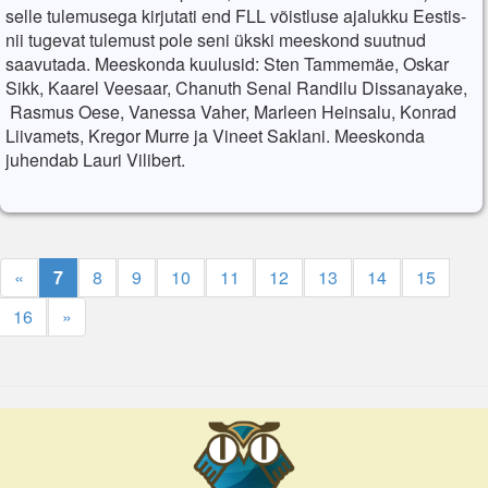
selle tulemusega kirjutati end FLL võistluse ajalukku Eestis-
nii tugevat tulemust pole seni ükski meeskond suutnud
saavutada. Meeskonda kuulusid: Sten Tammemäe, Oskar
Sikk, Kaarel Veesaar, Chanuth Senal Randilu Dissanayake,
Rasmus Oese, Vanessa Vaher, Marleen Heinsalu, Konrad
Liivamets, Kregor Murre ja Vineet Saklani. Meeskonda
juhendab Lauri Vilibert.
«
7
8
9
10
11
12
13
14
15
16
»