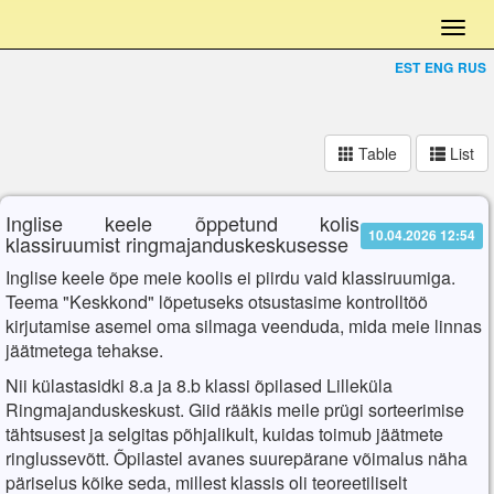
EST
ENG
RUS
Table
List
Inglise keele õppetund kolis
10.04.2026 12:54
klassiruumist ringmajanduskeskusesse
Inglise keele õpe meie koolis ei piirdu vaid klassiruumiga.
Teema "Keskkond" lõpetuseks otsustasime kontrolltöö
kirjutamise asemel oma silmaga veenduda, mida meie linnas
jäätmetega tehakse.
Nii külastasidki 8.a ja 8.b klassi õpilased Lilleküla
Ringmajanduskeskust. Giid rääkis meile prügi sorteerimise
tähtsusest ja selgitas põhjalikult, kuidas toimub jäätmete
ringlussevõtt. Õpilastel avanes suurepärane võimalus näha
päriselus kõike seda, millest klassis oli teoreetiliselt