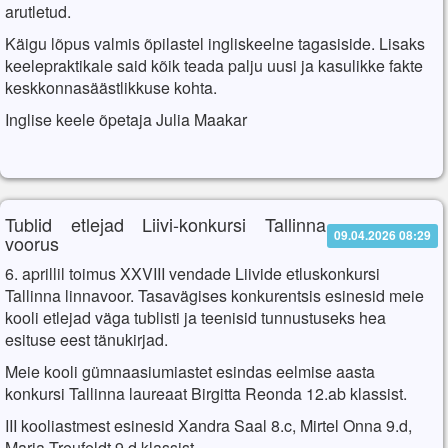
arutletud.
Käigu lõpus valmis õpilastel ingliskeelne tagasiside. Lisaks
keelepraktikale said kõik teada palju uusi ja kasulikke fakte
keskkonnasäästlikkuse kohta.
Inglise keele õpetaja Julia Maakar
Tublid etlejad Liivi-konkursi Tallinna
09.04.2026 08:29
voorus
6. aprillil toimus XXVIII vendade Liivide etluskonkursi
Tallinna linnavoor. Tasavägises konkurentsis esinesid meie
kooli etlejad väga tublisti ja teenisid tunnustuseks hea
esituse eest tänukirjad.
Meie kooli gümnaasiumiastet esindas eelmise aasta
konkursi Tallinna laureaat Birgitta Reonda 12.ab klassist.
III kooliastmest esinesid Xandra Saal 8.c, Mirtel Onna 9.d,
Maria Treufeldt 9.d klassist.