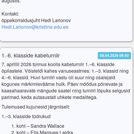
augustis.
Kontakt:
õppekorraldusjuht Hedi Larionov
Hedi.Larionov@kristiine.edu.ee
1.-6. klasside kabeturniir
08.04.2026 09:50
7. aprillil 2026 toimus koolis kabeturniir 1.–6. klasside
õpilastele. Võisteldi kahes vanuseastmes: 1.–3. klassid ning
4.–6. klassid. Huvi turniiri vastu oli suur ning osalejaid
kogunes märkimisväärne hulk. Päev möödus põnevate ja
kaasahaaravate mängude saatel ning turniiri lõpuks selgusid
parimad, keda autasustati uhkete medalitega.
Tulemused kujunesid järgmiselt:
1.–3. klasside tüdrukud
koht – Sandra Wallace
koht – Elis Marques Laidra