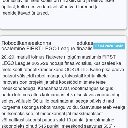
rõõmustav, et meie koolis on nii aktiivseid ja ettevõtlikke
õpilasi, kelle eestvedamisel sünnivad toredad ja
meeldejäävad üritused.
Robootikameeskonna edukas
07.04.2026 14:42
osalemine FIRST LEGO League finaalis
28.-29. märtsil toimus Rakvere riigigümnaasiumis FIRST
LEGO League 2025/26 hooaja finaalvõistlus, kus osales ka
meie kooli robootikameeskond ÖÖ
KULL
ID. Kahe pika päeva
jooksul võisteldi robotimängus, tutvustati kohtunikele
innovatsiooniprojekti ja tehti koostööd mitmete teise
meeskondadega. Kaasahaaravas robotimängus selgus
parim tulemus alles kolmandas ehk otsustavas voorus ning
sellest väljusid Öö
kull
id parimatena, seega pälvisid nad
kõrgeima skooriga robotimängu võidu. Saavutuse teeb veelgi
erilisemaks see, et meeskonnal jäi maksimaalsest
võimalikust skoorist puudu vaid 10 punkti (maksimaalne
skoor oleks olnud 545 punkti, meeskond saavutas 535) -