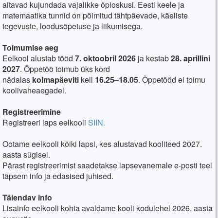
aitavad kujundada vajalikke õpioskusi. Eesti keele ja
matemaatika tunnid on põimitud tähtpäevade, käeliste
tegevuste, loodusõpetuse ja liikumisega.
Toimumise aeg
Eelkool alustab tööd
7. oktoobril 2026
ja kestab
28. aprillini
2027
. Õppetöö toimub üks kord
nädalas
kolmapäeviti
kell
16.25–18.05
. Õppetööd ei toimu
koolivaheaegadel.
Registreerimine
Registreeri laps eelkooli
SIIN.
Ootame eelkooli kõiki lapsi, kes alustavad kooliteed 2027.
aasta sügisel.
Pärast registreerimist saadetakse lapsevanemale e-posti teel
täpsem info ja edasised juhised.
Täiendav info
Lisainfo eelkooli kohta avaldame kooli kodulehel 2026. aasta