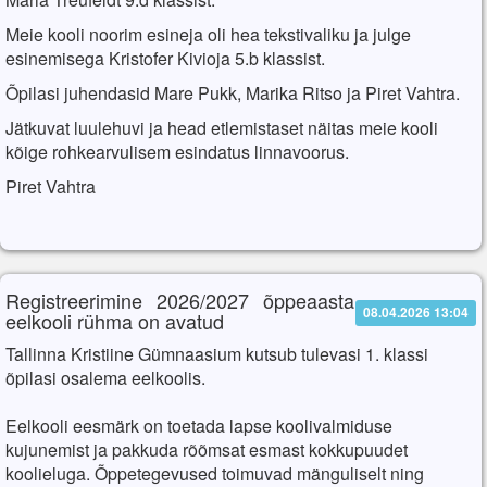
Meie kooli noorim esineja oli hea tekstivaliku ja julge
esinemisega Kristofer Kivioja 5.b klassist.
Õpilasi juhendasid Mare Pukk, Marika Ritso ja Piret Vahtra.
Jätkuvat luulehuvi ja head etlemistaset näitas meie kooli
kõige rohkearvulisem esindatus linnavoorus.
Piret Vahtra
Registreerimine 2026/2027 õppeaasta
08.04.2026 13:04
eelkooli rühma on avatud
Tallinna Kristiine Gümnaasium kutsub tulevasi 1. klassi
õpilasi osalema eelkoolis.
Eelkooli eesmärk on toetada lapse koolivalmiduse
kujunemist ja pakkuda rõõmsat esmast kokkupuudet
koolieluga. Õppetegevused toimuvad mänguliselt ning